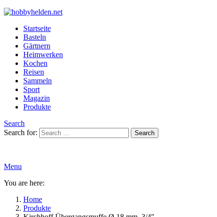
Startseite
Basteln
Gärtnern
Heimwerken
Kochen
Reisen
Sammeln
Sport
Magazin
Produkte
Search
Search for:
Search
Menu
You are here:
Home
Produkte
Kirchhoff Übergangsmuffe Ø 18 mm, 3/4″