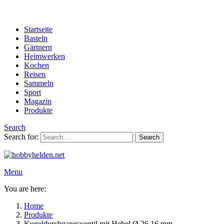
Startseite
Basteln
Gärtnern
Heimwerken
Kochen
Reisen
Sammeln
Sport
Magazin
Produkte
Search
Search for:
Search
Menu
You are here:
Home
Produkte
Kugeldurchgangsventil mit Hebel Ø 26,16 mm