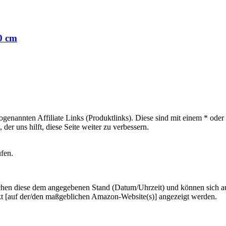
0 cm
sogenannten Affiliate Links (Produktlinks). Diese sind mit einem * od
er uns hilft, diese Seite weiter zu verbessern.
ufen.
hen diese dem angegebenen Stand (Datum/Uhrzeit) und können sich auf 
kt [auf der/den maßgeblichen Amazon-Website(s)] angezeigt werden.