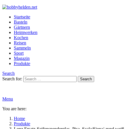
Startseite
Basteln
Gärtnern
Heimwerken
Kochen
Reisen
Sammeln
Sport
Magazin
Produkte
Search
Search for:
Search
Menu
You are here:
Home
Produkte
Lenz Ersatz-Seifenspenderglas ‚Pisa, Scala/Siena‘ rund weiß