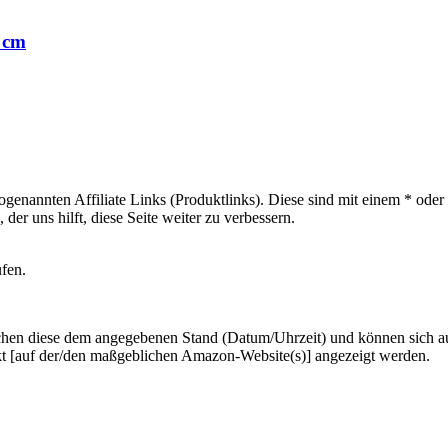
 cm
sogenannten Affiliate Links (Produktlinks). Diese sind mit einem * od
er uns hilft, diese Seite weiter zu verbessern.
ufen.
hen diese dem angegebenen Stand (Datum/Uhrzeit) und können sich auf 
kt [auf der/den maßgeblichen Amazon-Website(s)] angezeigt werden.