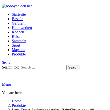
Startseite
Basteln
Gärtnern
Heimwerken
Kochen
Reisen
Sammeln
Sport
Magazin
Produkte
Search
Search for:
Search
Menu
You are here:
Home
Produkte
Lenz Ersatz-Seifenspenderglas ‚Rain/Sky‘ rund weiß