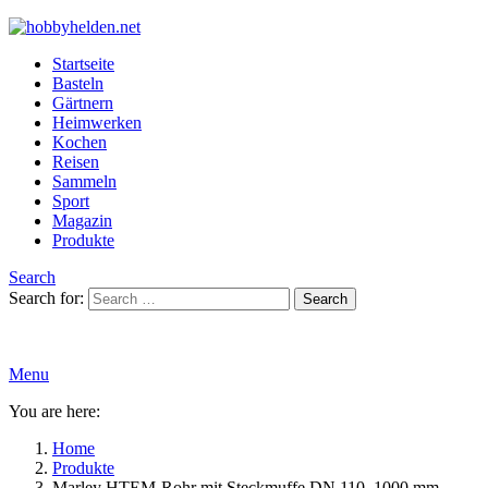
Startseite
Basteln
Gärtnern
Heimwerken
Kochen
Reisen
Sammeln
Sport
Magazin
Produkte
Search
Search for:
Search
Menu
You are here:
Home
Produkte
Marley HTEM-Rohr mit Steckmuffe DN 110, 1000 mm