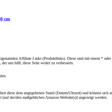
80 cm
sogenannten Affiliate Links (Produktlinks). Diese sind mit einem * od
er uns hilft, diese Seite weiter zu verbessern.
ufen.
hen diese dem angegebenen Stand (Datum/Uhrzeit) und können sich auf 
kt [auf der/den maßgeblichen Amazon-Website(s)] angezeigt werden.