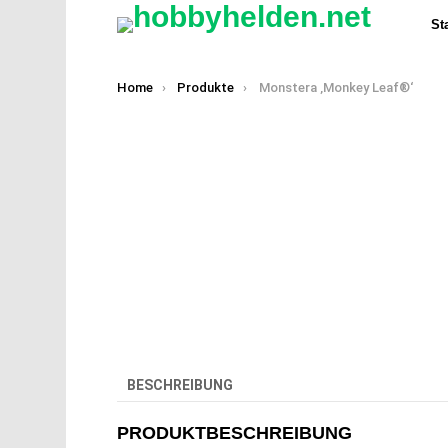
Sta
You are here:
Home
Produkte
Monstera ‚Monkey Leaf®‘
BESCHREIBUNG
PRODUKTBESCHREIBUNG