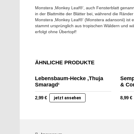
Monstera ‚Monkey Leaf®‘, auch Fensterblatt genannt
in der Blattmitte der Blätter bei, während die Ränd
Monstera ‚Monkey Leaf®‘ (Monstera adansonii) ist ei
stammt ursprünglich aus tropischen Wäldern und wäch
erfolgt ohne Übertopf!
ÄHNLICHE PRODUKTE
Lebensbaum-Hecke ‚Thuja
Semp
Smaragd‘
& Co
2,99
€
8,99
€
jetzt ansehen