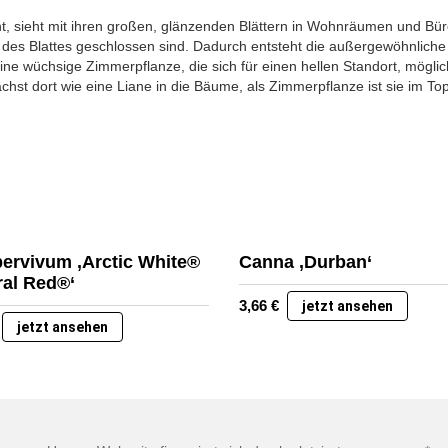
, sieht mit ihren großen, glänzenden Blättern in Wohnräumen und Büro
er des Blattes geschlossen sind. Dadurch entsteht die außergewöhnliche 
ne wüchsige Zimmerpflanze, die sich für einen hellen Standort, möglic
st dort wie eine Liane in die Bäume, als Zimmerpflanze ist sie im Topf
ervivum ‚Arctic White®
Canna ‚Durban‘
ral Red®‘
3,66
€
jetzt ansehen
jetzt ansehen