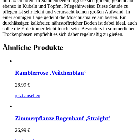
und 50 cm breit. In Staudenbeeten fügt sie sich gut ein, gedeiht aber
ebenso in Kübeln und Töpfen. Pflegehinweise: Diese Staude zu
pflegen ist sehr leicht und verursacht keinen großen Aufwand. In
einer sonnigen Lage gedeiht die Moschusmalve am besten. Ein
durchlässiger, kalkfreier, nährstoffreicher Boden ist dabei ideal, auch
sollte die Erde immer leicht feucht sein. Besonders in sommerlichen
Trockenphasen empfiehlt es sich daher regelmäßig zu gießen.
Ähnliche Produkte
Ramblerrose ‚Veilchenblau‘
26,99
€
jetzt ansehen
Zimmerpflanze Bogenhanf ‚Straight‘
26,99
€