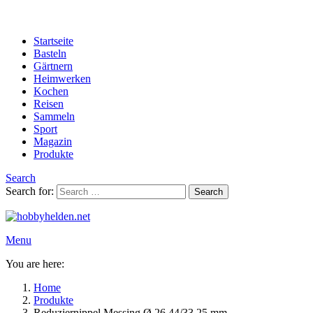
Startseite
Basteln
Gärtnern
Heimwerken
Kochen
Reisen
Sammeln
Sport
Magazin
Produkte
Search
Search for:
Search
Menu
You are here:
Home
Produkte
Reduziernippel Messing Ø 26,44/33,25 mm