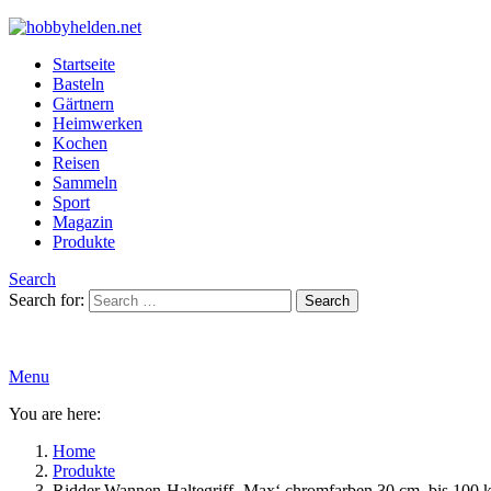
Startseite
Basteln
Gärtnern
Heimwerken
Kochen
Reisen
Sammeln
Sport
Magazin
Produkte
Search
Search for:
Search
Menu
You are here:
Home
Produkte
Ridder Wannen-Haltegriff ‚Max‘ chromfarben 30 cm, bis 100 