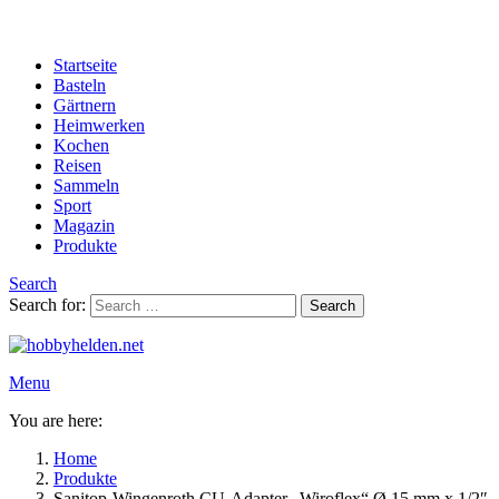
Startseite
Basteln
Gärtnern
Heimwerken
Kochen
Reisen
Sammeln
Sport
Magazin
Produkte
Search
Search for:
Search
Menu
You are here:
Home
Produkte
Sanitop-Wingenroth CU-Adapter „Wiroflex“ Ø 15 mm x 1/2″