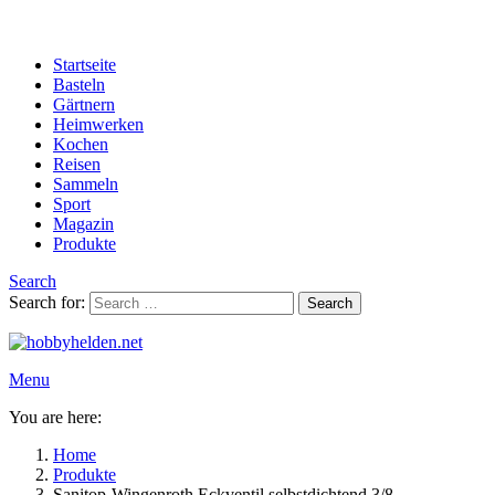
Startseite
Basteln
Gärtnern
Heimwerken
Kochen
Reisen
Sammeln
Sport
Magazin
Produkte
Search
Search for:
Search
Menu
You are here:
Home
Produkte
Sanitop-Wingenroth Eckventil selbstdichtend 3/8