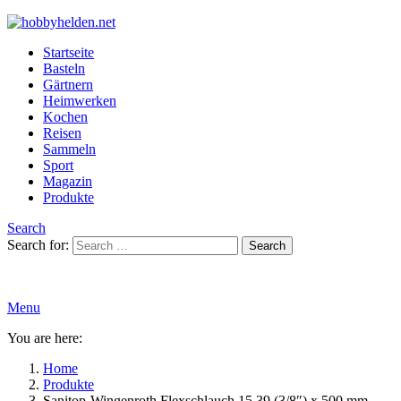
Startseite
Basteln
Gärtnern
Heimwerken
Kochen
Reisen
Sammeln
Sport
Magazin
Produkte
Search
Search for:
Search
Menu
You are here:
Home
Produkte
Sanitop-Wingenroth Flexschlauch 15,39 (3/8″) x 500 mm