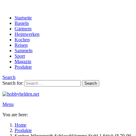
Startseite
Basteln
Gärtnern
Heimwerken
Kochen
Reisen
Sammeln
Sport
Magazin
Produkte
Search
Search for:
Search
Menu
You are here:
Home
Produkte
Sanitop-Wingenroth Schlauchklemme Stahl 1 Stück Ø 70-90