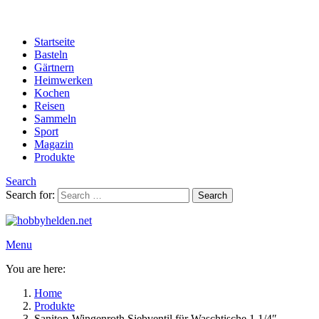
Startseite
Basteln
Gärtnern
Heimwerken
Kochen
Reisen
Sammeln
Sport
Magazin
Produkte
Search
Search for:
Search
Menu
You are here:
Home
Produkte
Sanitop-Wingenroth Siebventil für Waschtische 1 1/4″