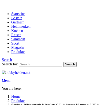
Startseite
Basteln
Gärtnern
Heimwerken
Kochen
Reisen
Sammeln
Sport
Magazin
Produkte
Search
Search for:
Search
Menu
You are here:
Home
Produkte
Sanitop-Wingenroth Wiroflex-CU-Adapter 18 mm x 3/4″ A