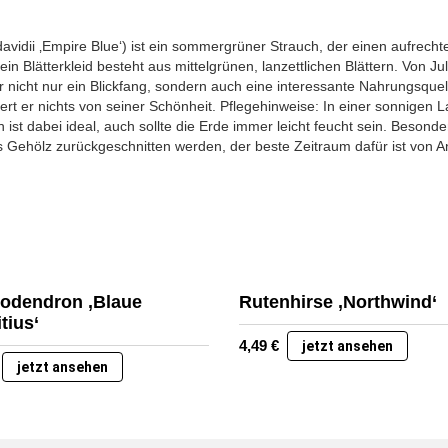
avidii ‚Empire Blue‘) ist ein sommergrüner Strauch, der einen aufrecht
n Blätterkleid besteht aus mittelgrünen, lanzettlichen Blättern. Von Jul
er nicht nur ein Blickfang, sondern auch eine interessante Nahrungsquelle
iert er nichts von seiner Schönheit. Pflegehinweise: In einer sonnigen 
n ist dabei ideal, auch sollte die Erde immer leicht feucht sein. Beson
s Gehölz zurückgeschnitten werden, der beste Zeitraum dafür ist von 
odendron ‚Blaue
Rutenhirse ‚Northwind‘
tius‘
4,49
€
jetzt ansehen
jetzt ansehen