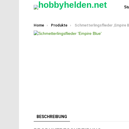
Sta
You are here:
Home
Produkte
Schmetterlingsflieder ‚Empire B
BESCHREIBUNG