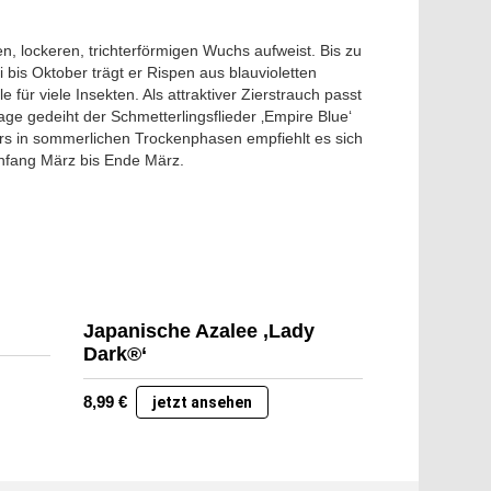
en, lockeren, trichterförmigen Wuchs aufweist. Bis zu
i bis Oktober trägt er Rispen aus blauvioletten
 für viele Insekten. Als attraktiver Zierstrauch passt
Lage gedeiht der Schmetterlingsflieder ‚Empire Blue‘
ders in sommerlichen Trockenphasen empfiehlt es sich
Anfang März bis Ende März.
Japanische Azalee ‚Lady
Dark®‘
8,99
€
jetzt ansehen