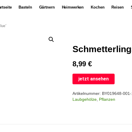
rtseite
Basteln
Gärtnern
Heimwerken
Kochen
Reisen
lue‘
Schmetterling
8,99
€
jetzt ansehen
Artikelnummer:
BY019648-001
Laubgehölze
,
Pflanzen