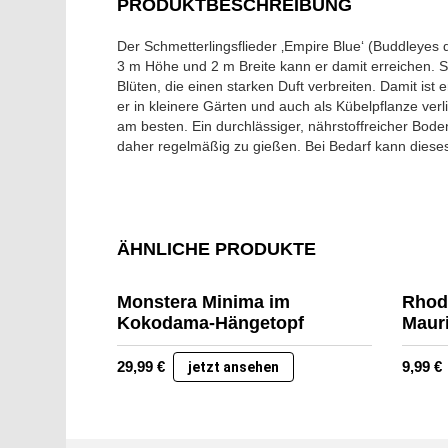
PRODUKTBESCHREIBUNG
Der Schmetterlingsflieder ‚Empire Blue‘ (Buddleyes d
3 m Höhe und 2 m Breite kann er damit erreichen. Sei
Blüten, die einen starken Duft verbreiten. Damit ist 
er in kleinere Gärten und auch als Kübelpflanze verl
am besten. Ein durchlässiger, nährstoffreicher Bode
daher regelmäßig zu gießen. Bei Bedarf kann diese
ÄHNLICHE PRODUKTE
Monstera Minima im
Rhod
Kokodama-Hängetopf
Mauri
29,99
€
9,99
€
jetzt ansehen