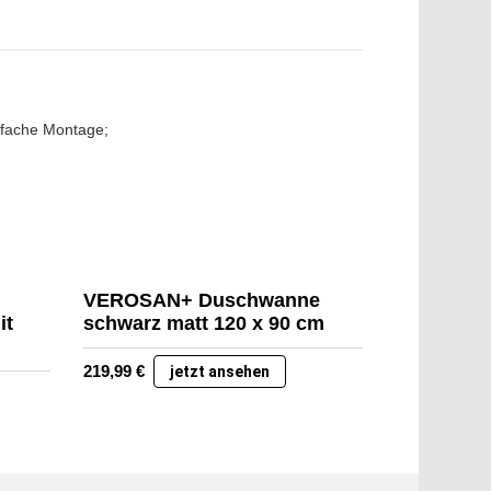
infache Montage;
VEROSAN+ Duschwanne
it
schwarz matt 120 x 90 cm
219,99
€
jetzt ansehen