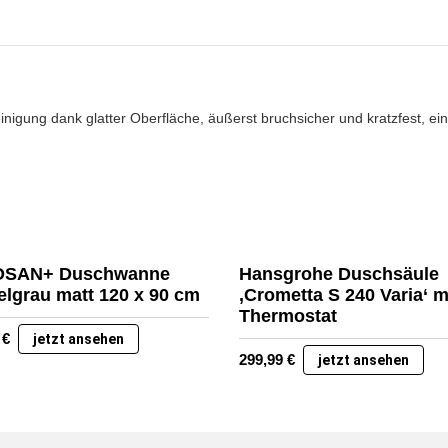
nigung dank glatter Oberfläche, äußerst bruchsicher und kratzfest, e
SAN+ Duschwanne
Hansgrohe Duschsäule
lgrau matt 120 x 90 cm
‚Crometta S 240 Varia‘ m
Thermostat
9
€
jetzt ansehen
299,99
€
jetzt ansehen