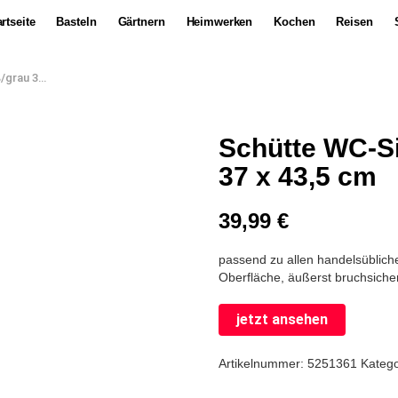
rtseite
Basteln
Gärtnern
Heimwerken
Kochen
Reisen
x 43,5 cm
Schütte WC-Si
37 x 43,5 cm
39,99
€
passend zu allen handelsüblich
Oberfläche, äußerst bruchsiche
jetzt ansehen
Artikelnummer:
5251361
Kateg