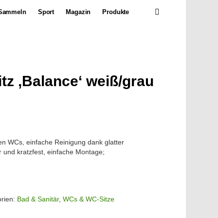
SEARCH
Sammeln
Sport
Magazin
Produkte
tz ‚Balance‘ weiß/grau
en WCs, einfache Reinigung dank glatter
r und kratzfest, einfache Montage;
orien:
Bad & Sanitär
,
WCs & WC-Sitze