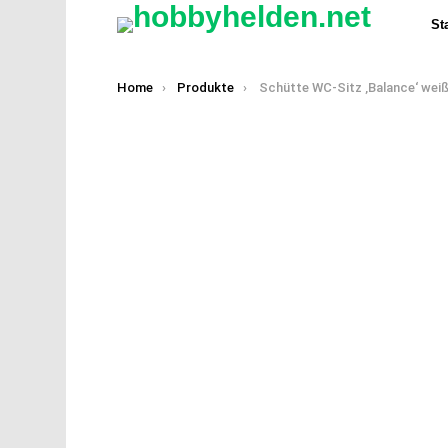
Sta
You are here:
Home
Produkte
Schütte WC-Sitz ‚Balance‘ weiß/grau 37 