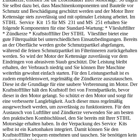
Sie selbst dazu bei, dass Maschinenkomponenten und Bauteile vor
Schmutz und Beschädigung geschützt werden und der Motor Ihrer
Kettensäge stets zuverlässig und mit optimaler Leistung arbeitet. Im
STIHL Service Kit 15 für MS 231 und MS 251 erhalten Sie
folgende Komponenten für eine Standard-Wartung: * Vliesluftfilter
* Zündkerze * Kraftstofffilter Der STIHL Vliesfilter bietet eine
gute Filterqualität bei unterschiedlichen Einsatzbedingungen. Bereits
an der Oberfläche werden grobe Schmutzpartikel abgefangen,
während die feinen Schmutzpartikel im Filterinneren zurückgehalten
werden. So wird der Motor der Kettensäge zuverlässig vor dem
Eindringen von abrasivem Staub geschützt. Die Leistung bleibt
erhalten, der Verbrauch niedrig und Sie können Ihre Maschine
weiterhin gewohnt einfach starten. Für den Leistungserhalt ist es
zudem empfehlenswert, regelmäßig die Zündkerze auszutauschen.
Diese ist die Grundlage für eine saubere Verbrennung im Motor. Der
Kraftstofffilter hält den Kraftstoff frei von Fremdpartikeln, bevor
dieser in den Motor gelangt. So schützt er den Motor und sorgt für
eine verbesserte Langlebigkeit. Auch dieser muss regelmäßig
ausgewechselt werden, um zuverlässig zu funktionieren. Für den
Austausch von Luftfilter und Zündkerze verwenden Sie am besten
den praktischen Kombischlüssel, den Sie bereits mit Ihrer STIHL
Motorsäge erhalten haben. In der Verpackung des Service Kits
selbst ist ein Kartonhaken integriert. Damit können Sie den
Kraftstofffilter bequem entnehmen und tauschen. Sie benötigen kein