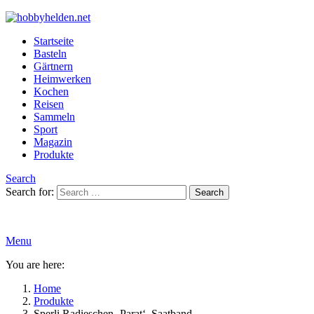
Startseite
Basteln
Gärtnern
Heimwerken
Kochen
Reisen
Sammeln
Sport
Magazin
Produkte
Search
Search for:
Search
Menu
You are here:
Home
Produkte
Sperli Radieschen ‚Parat‘, Saatband