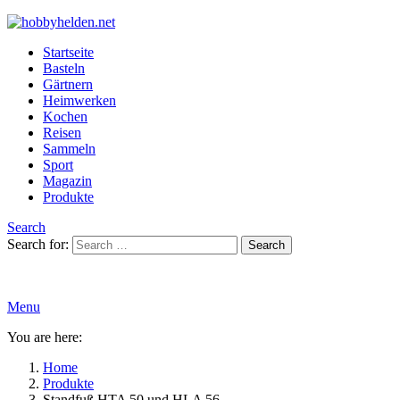
Startseite
Basteln
Gärtnern
Heimwerken
Kochen
Reisen
Sammeln
Sport
Magazin
Produkte
Search
Search for:
Search
Menu
You are here:
Home
Produkte
Standfuß HTA 50 und HLA 56