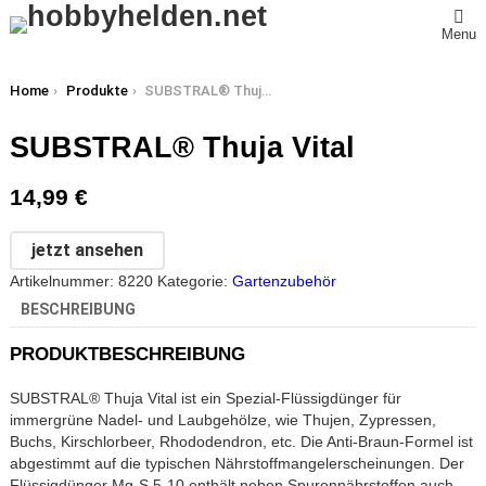
Menu
You are here:
Home
Produkte
SUBSTRAL® Thuja Vital
SUBSTRAL® Thuja Vital
14,99
€
jetzt ansehen
Artikelnummer:
8220
Kategorie:
Gartenzubehör
BESCHREIBUNG
PRODUKTBESCHREIBUNG
SUBSTRAL® Thuja Vital ist ein Spezial-Flüssigdünger für
immergrüne Nadel- und Laubgehölze, wie Thujen, Zypressen,
Buchs, Kirschlorbeer, Rhododendron, etc. Die Anti-Braun-Formel ist
abgestimmt auf die typischen Nährstoffmangelerscheinungen. Der
Flüssigdünger Mg-S 5-10 enthält neben Spurennährstoffen auch