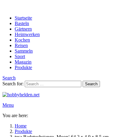
Startseite
Basteln
Gärtnern
Heimwerken
Kochen
Reisen
Sammeln
Sport
Magazin
Produkte
Search
Search for:
Search
Menu
You are here:
Home
Produkte
tesa Badetuchstange ‚Moon‘ 64,2 x 4,9 x 8,5 cm