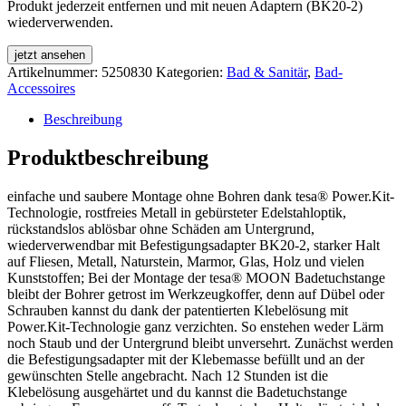
Produkt jederzeit entfernen und mit neuen Adaptern (BK20-2)
wiederverwenden.
jetzt ansehen
Artikelnummer:
5250830
Kategorien:
Bad & Sanitär
,
Bad-
Accessoires
Beschreibung
Produktbeschreibung
einfache und saubere Montage ohne Bohren dank tesa® Power.Kit-
Technologie, rostfreies Metall in gebürsteter Edelstahloptik,
rückstandslos ablösbar ohne Schäden am Untergrund,
wiederverwendbar mit Befestigungsadapter BK20-2, starker Halt
auf Fliesen, Metall, Naturstein, Marmor, Glas, Holz und vielen
Kunststoffen; Bei der Montage der tesa® MOON Badetuchstange
bleibt der Bohrer getrost im Werkzeugkoffer, denn auf Dübel oder
Schrauben kannst du dank der patentierten Klebelösung mit
Power.Kit-Technologie ganz verzichten. So enstehen weder Lärm
noch Staub und der Untergrund bleibt unversehrt. Zunächst werden
die Befestigungsadapter mit der Klebemasse befüllt und an der
gewünschten Stelle angebracht. Nach 12 Stunden ist die
Klebelösung ausgehärtet und du kannst die Badetuchstange