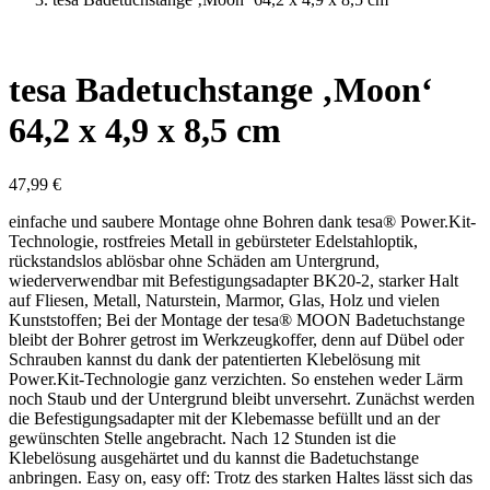
tesa Badetuchstange ‚Moon‘
64,2 x 4,9 x 8,5 cm
47,99
€
einfache und saubere Montage ohne Bohren dank tesa® Power.Kit-
Technologie, rostfreies Metall in gebürsteter Edelstahloptik,
rückstandslos ablösbar ohne Schäden am Untergrund,
wiederverwendbar mit Befestigungsadapter BK20-2, starker Halt
auf Fliesen, Metall, Naturstein, Marmor, Glas, Holz und vielen
Kunststoffen; Bei der Montage der tesa® MOON Badetuchstange
bleibt der Bohrer getrost im Werkzeugkoffer, denn auf Dübel oder
Schrauben kannst du dank der patentierten Klebelösung mit
Power.Kit-Technologie ganz verzichten. So enstehen weder Lärm
noch Staub und der Untergrund bleibt unversehrt. Zunächst werden
die Befestigungsadapter mit der Klebemasse befüllt und an der
gewünschten Stelle angebracht. Nach 12 Stunden ist die
Klebelösung ausgehärtet und du kannst die Badetuchstange
anbringen. Easy on, easy off: Trotz des starken Haltes lässt sich das