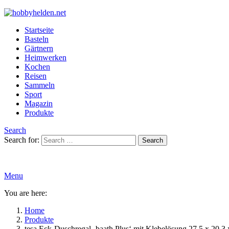
Startseite
Basteln
Gärtnern
Heimwerken
Kochen
Reisen
Sammeln
Sport
Magazin
Produkte
Search
Search for:
Search
Menu
You are here:
Home
Produkte
tesa Eck-Duschregal ‚baath Plus‘ mit Klebelösung 27,5 x 20,3