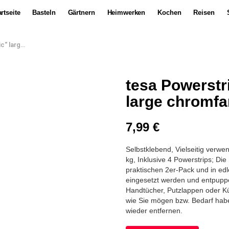
rtseite
Basteln
Gärtnern
Heimwerken
Kochen
Reisen
ben 2 Stück
tesa Powerstr
large chromfa
7,99
€
Selbstklebend, Vielseitig verwe
kg, Inklusive 4 Powerstrips; Di
praktischen 2er-Pack und in edl
eingesetzt werden und entpuppe
Handtücher, Putzlappen oder K
wie Sie mögen bzw. Bedarf habe
wieder entfernen.