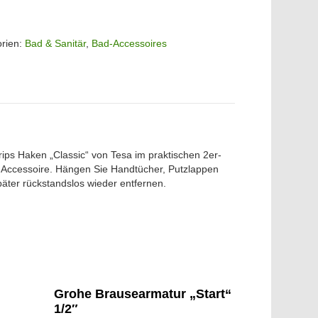
orien:
Bad & Sanitär
,
Bad-Accessoires
trips Haken „Classic“ von Tesa im praktischen 2er-
es Accessoire. Hängen Sie Handtücher, Putzlappen
äter rückstandslos wieder entfernen.
Grohe Brausearmatur „Start“
1/2″