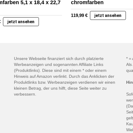
farben 5,1 x 18,4 x 22,7
chromfarben
119,99
€
jetzt ansehen
€
jetzt ansehen
Unsere Webseite finanziert sich durch platzierte
* =
Werbeanzeigen und sogenannten Affiliate Links
Als
(Produktlinks). Diese sind mit einem * oder einem
qua
Hinweis auf Amazon verlinkt. Durch das Anklicken der
Produktlinks bzw. Werbeanzeigen verdienen wir einen
Hin
kleinen Betrag, der uns hilft, diese Seite weiter zu
verbessern.
Sof
wer
(Da
Sei
gel
Kau
Web