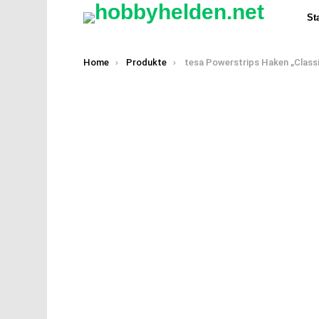
Sta
You are here:
Home
Produkte
tesa Powerstrips Haken „Classic“ large chromfar