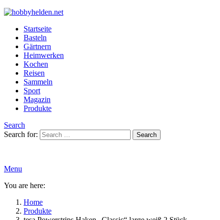
Startseite
Basteln
Gärtnern
Heimwerken
Kochen
Reisen
Sammeln
Sport
Magazin
Produkte
Search
Search for:
Search
Menu
You are here:
Home
Produkte
tesa Powerstrips Haken „Classic“ large weiß 2 Stück