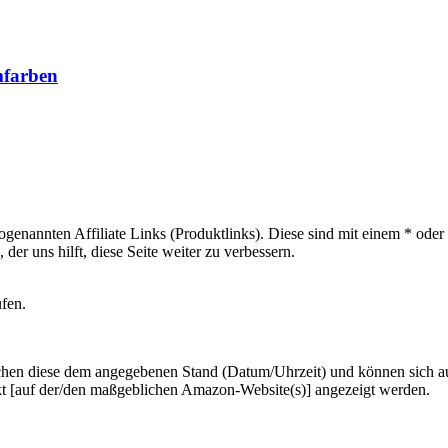
mfarben
sogenannten Affiliate Links (Produktlinks). Diese sind mit einem * od
er uns hilft, diese Seite weiter zu verbessern.
ufen.
hen diese dem angegebenen Stand (Datum/Uhrzeit) und können sich auf 
kt [auf der/den maßgeblichen Amazon-Website(s)] angezeigt werden.