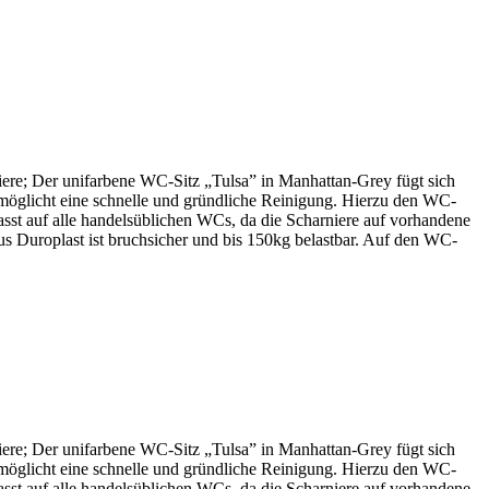
niere; Der unifarbene WC-Sitz „Tulsa” in Manhattan-Grey fügt sich
ermöglicht eine schnelle und gründliche Reinigung. Hierzu den WC-
asst auf alle handelsüblichen WCs, da die Scharniere auf vorhandene
 aus Duroplast ist bruchsicher und bis 150kg belastbar. Auf den WC-
niere; Der unifarbene WC-Sitz „Tulsa” in Manhattan-Grey fügt sich
ermöglicht eine schnelle und gründliche Reinigung. Hierzu den WC-
asst auf alle handelsüblichen WCs, da die Scharniere auf vorhandene