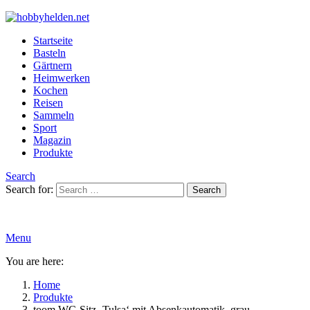
Startseite
Basteln
Gärtnern
Heimwerken
Kochen
Reisen
Sammeln
Sport
Magazin
Produkte
Search
Search for:
Search
Menu
You are here:
Home
Produkte
toom WC-Sitz ‚Tulsa‘ mit Absenkautomatik, grau