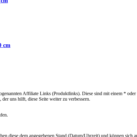
 cm
0 cm
sogenannten Affiliate Links (Produktlinks). Diese sind mit einem * od
er uns hilft, diese Seite weiter zu verbessern.
ufen.
hen diese dem angegebenen Stand (Datum/Uhrzeit) und können sich auf 