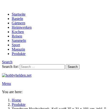
Startseite
Basteln
Gärtnern
Heimwerken
Kochen
Reisen
Sammeln
Sport
Magazin
Produkte
Search
Search for:
Search
Menu
You are here:
Home
Produkte
Trendteam Hochschrank ‚Sol‘ weiß 35 x 31 x 191 cm, inkl. 5