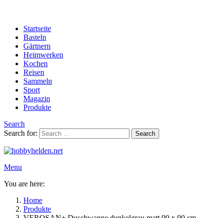
Startseite
Basteln
Gärtnern
Heimwerken
Kochen
Reisen
Sammeln
Sport
Magazin
Produkte
Search
Search for:
Search
Menu
You are here:
Home
Produkte
VEROSAN+ Duschwanne dunkelgrau matt 90 x 90 cm