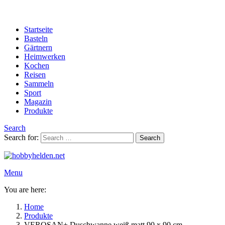
Startseite
Basteln
Gärtnern
Heimwerken
Kochen
Reisen
Sammeln
Sport
Magazin
Produkte
Search
Search for:
Search
Menu
You are here:
Home
Produkte
VEROSAN+ Duschwanne weiß matt 90 x 90 cm