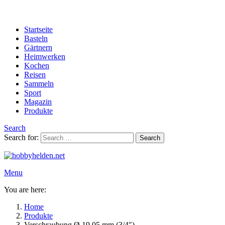
Startseite
Basteln
Gärtnern
Heimwerken
Kochen
Reisen
Sammeln
Sport
Magazin
Produkte
Search
Search for:
Search
Menu
You are here:
Home
Produkte
Verschraubung Ø 19,05 mm (3/4″)