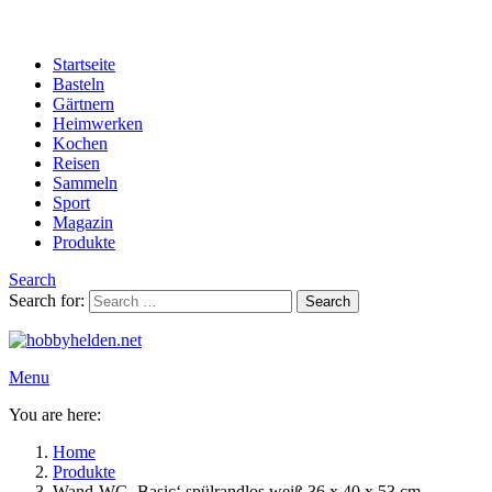
Startseite
Basteln
Gärtnern
Heimwerken
Kochen
Reisen
Sammeln
Sport
Magazin
Produkte
Search
Search for:
Search
Menu
You are here:
Home
Produkte
Wand-WC ‚Basic‘ spülrandlos weiß 36 x 40 x 53 cm