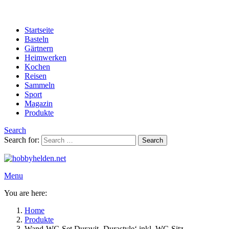
Startseite
Basteln
Gärtnern
Heimwerken
Kochen
Reisen
Sammeln
Sport
Magazin
Produkte
Search
Search for:
Search
Menu
You are here:
Home
Produkte
Wand-WC-Set Duravit ‚Durastyle‘ inkl. WC-Sitz