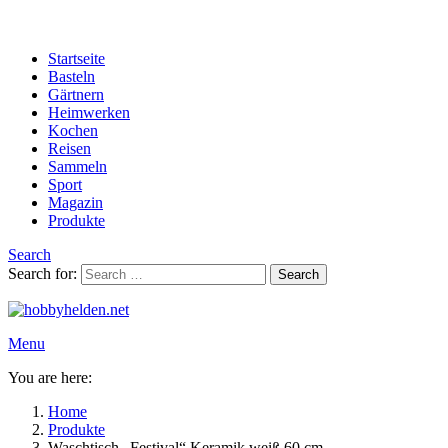
Startseite
Basteln
Gärtnern
Heimwerken
Kochen
Reisen
Sammeln
Sport
Magazin
Produkte
Search
Search for:
Search
Menu
You are here:
Home
Produkte
Waschtisch „Festival“ Keramik weiß 60 cm