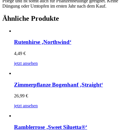
Pflege und ist somit auch für Pflanzenneulinge geeignet. Keine
Düngung oder Umtopfen im ersten Jahr nach dem Kauf.
Ähnliche Produkte
Rutenhirse ‚Northwind‘
4,49
€
jetzt ansehen
Zimmerpflanze Bogenhanf ‚Straight‘
26,99
€
jetzt ansehen
Ramblerrose ‚Sweet Siluetta®‘