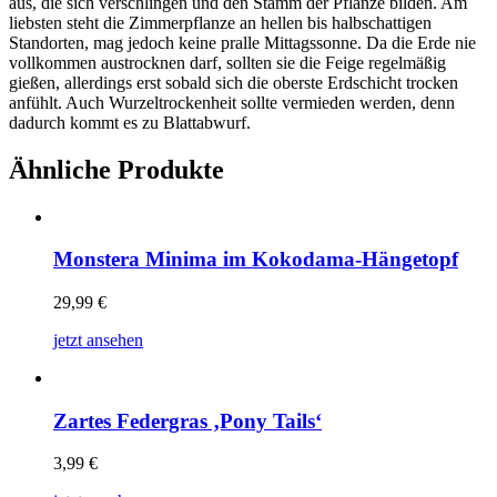
aus, die sich verschlingen und den Stamm der Pflanze bilden. Am
liebsten steht die Zimmerpflanze an hellen bis halbschattigen
Standorten, mag jedoch keine pralle Mittagssonne. Da die Erde nie
vollkommen austrocknen darf, sollten sie die Feige regelmäßig
gießen, allerdings erst sobald sich die oberste Erdschicht trocken
anfühlt. Auch Wurzeltrockenheit sollte vermieden werden, denn
dadurch kommt es zu Blattabwurf.
Ähnliche Produkte
Monstera Minima im Kokodama-Hängetopf
29,99
€
jetzt ansehen
Zartes Federgras ‚Pony Tails‘
3,99
€