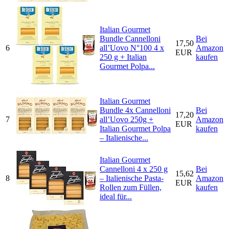
Italian Gourmet
Bundle Cannelloni
Bei
17,50
6
all’Uovo N°100 4 x
Amazon
EUR
250 g + Italian
kaufen
Gourmet Polpa...
Italian Gourmet
Bundle 4x Cannelloni
Bei
17,20
7
all’Uovo 250g +
Amazon
EUR
Italian Gourmet Polpa
kaufen
– Italienische...
Italian Gourmet
Cannelloni 4 x 250 g
Bei
15,62
8
– Italienische Pasta-
Amazon
EUR
Rollen zum Füllen,
kaufen
ideal für...