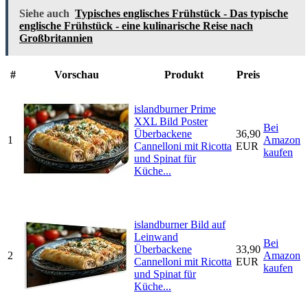
Siehe auch
Typisches englisches Frühstück - Das typische
englische Frühstück - eine kulinarische Reise nach
Großbritannien
#
Vorschau
Produkt
Preis
islandburner Prime
XXL Bild Poster
Bei
Überbackene
36,90
1
Amazon
Cannelloni mit Ricotta
EUR
kaufen
und Spinat für
Küche...
islandburner Bild auf
Leinwand
Bei
Überbackene
33,90
2
Amazon
Cannelloni mit Ricotta
EUR
kaufen
und Spinat für
Küche...