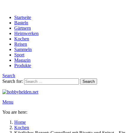
Startseite
Basteln
Gärtnern
Heimwerken
Kochen
Reisen
Sammeln
Sport
Magazin
Produkte
Search
Search for:
Search
Menu
You are here:
Home
Kochen
Köstliches Rezept: Cannelloni mit Ricotta und Spinat – Ein