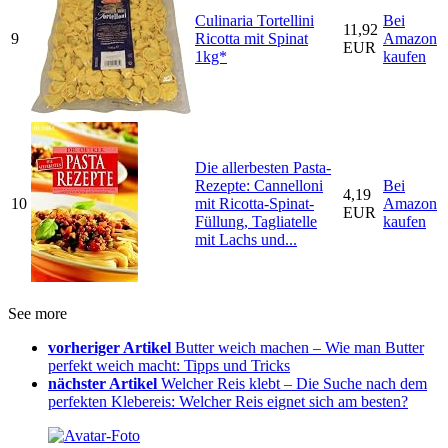
Culinaria Tortellini
Bei
11,92
9
Ricotta mit Spinat
Amazon
EUR
1kg*
kaufen
Die allerbesten Pasta-
Rezepte: Cannelloni
Bei
4,19
10
mit Ricotta-Spinat-
Amazon
EUR
Füllung, Tagliatelle
kaufen
mit Lachs und...
See more
vorheriger Artikel
Butter weich machen – Wie man Butter
perfekt weich macht: Tipps und Tricks
nächster Artikel
Welcher Reis klebt – Die Suche nach dem
perfekten Klebereis: Welcher Reis eignet sich am besten?