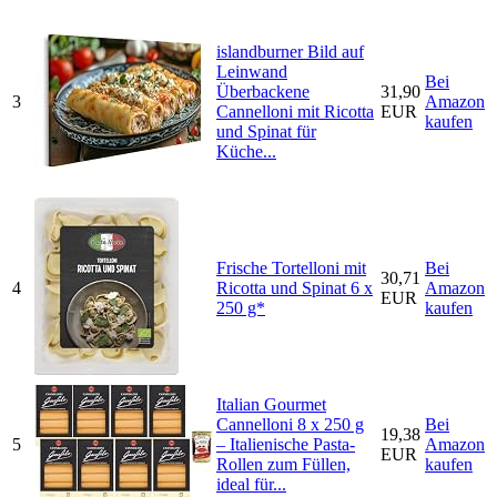
islandburner Bild auf
Leinwand
Bei
Überbackene
31,90
3
Amazon
Cannelloni mit Ricotta
EUR
kaufen
und Spinat für
Küche...
Frische Tortelloni mit
Bei
30,71
4
Ricotta und Spinat 6 x
Amazon
EUR
250 g*
kaufen
Italian Gourmet
Cannelloni 8 x 250 g
Bei
19,38
5
– Italienische Pasta-
Amazon
EUR
Rollen zum Füllen,
kaufen
ideal für...