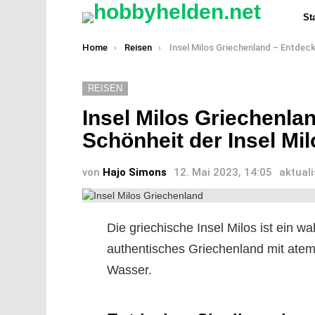
Sta
You are here:
Home
Reisen
Insel Milos Griechenland – Entdecken Sie die Schönheit der Insel Milos in Gr
REISEN
Insel Milos Griechenla
Schönheit der Insel Mi
von
Hajo Simons
12. Mai 2023, 14:05
aktuali
Die griechische Insel Milos ist ein w
authentisches Griechenland mit at
Wasser.