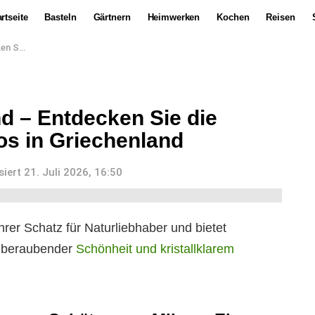
rtseite
Basteln
Gärtnern
Heimwerken
Kochen
Reisen
iechenland
nd – Entdecken Sie die
los in Griechenland
siert
21. Juli 2026, 16:50
ahrer Schatz für Naturliebhaber und bietet
emberaubender
Schönheit und kristallklarem