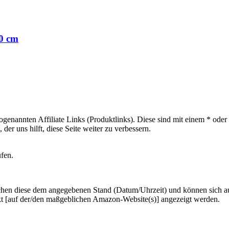
0 cm
sogenannten Affiliate Links (Produktlinks). Diese sind mit einem * od
er uns hilft, diese Seite weiter zu verbessern.
ufen.
hen diese dem angegebenen Stand (Datum/Uhrzeit) und können sich auf 
kt [auf der/den maßgeblichen Amazon-Website(s)] angezeigt werden.