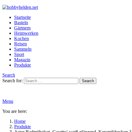
Startseite
Basteln
Gärtnern
Heimwerken
Kochen
Reisen
Sammeln
Sport
Magazin
Produkte
Search
Search for:
Search
Menu
You are here:
Home
Produkte
Astor Badmöbelset ‚Casetto‘ weiß glänzend, Keramikbecken 3-t