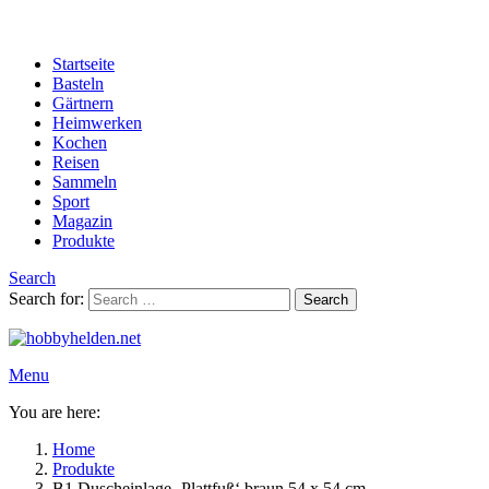
Startseite
Basteln
Gärtnern
Heimwerken
Kochen
Reisen
Sammeln
Sport
Magazin
Produkte
Search
Search for:
Search
Menu
You are here:
Home
Produkte
B1 Duscheinlage ‚Plattfuß‘ braun 54 x 54 cm