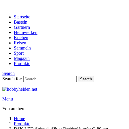
Startseite
Basteln
Gärtnern
Heimwerken
Kochen
Reisen
Sammeln
Sport
Magazin
Produkte
Search
Search for:
Search
Menu
You are here:
Home
Produkte
DSK LED-Spiegel ‚Silver Barbier‘ kupfer Ø 80 cm