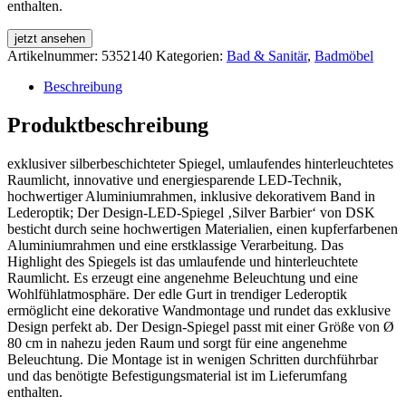
enthalten.
jetzt ansehen
Artikelnummer:
5352140
Kategorien:
Bad & Sanitär
,
Badmöbel
Beschreibung
Produktbeschreibung
exklusiver silberbeschichteter Spiegel, umlaufendes hinterleuchtetes
Raumlicht, innovative und energiesparende LED-Technik,
hochwertiger Aluminiumrahmen, inklusive dekorativem Band in
Lederoptik; Der Design-LED-Spiegel ‚Silver Barbier‘ von DSK
besticht durch seine hochwertigen Materialien, einen kupferfarbenen
Aluminiumrahmen und eine erstklassige Verarbeitung. Das
Highlight des Spiegels ist das umlaufende und hinterleuchtete
Raumlicht. Es erzeugt eine angenehme Beleuchtung und eine
Wohlfühlatmosphäre. Der edle Gurt in trendiger Lederoptik
ermöglicht eine dekorative Wandmontage und rundet das exklusive
Design perfekt ab. Der Design-Spiegel passt mit einer Größe von Ø
80 cm in nahezu jeden Raum und sorgt für eine angenehme
Beleuchtung. Die Montage ist in wenigen Schritten durchführbar
und das benötigte Befestigungsmaterial ist im Lieferumfang
enthalten.