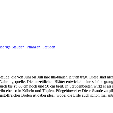
edrige Stauden
,
Pflanzen
,
Stauden
aude, die von Juni bis Juli ihre lila-blauen Blüten trägt. Diese sind ni
ahrungsquelle. Die lanzettlichen Blätter entwickeln eine schöne grau
rch bis zu 80 cm hoch und 50 cm breit. In Staudenbeeten wirkt er als 
eiht ebenso in Kübeln und Töpfen. Pflegehinweise: Diese Staude zu pfl
hrstoffreicher Boden ist dabei ideal, wobei die Erde auch schon mal an