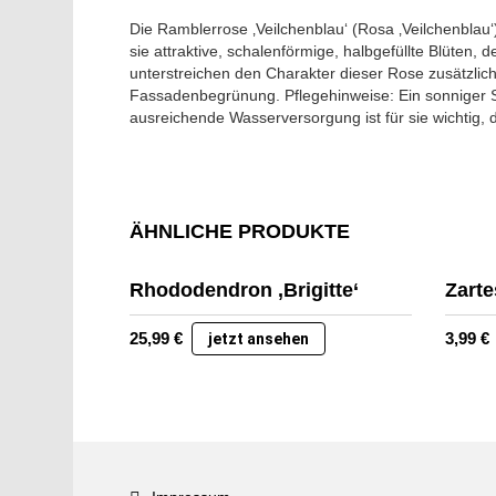
Die Ramblerrose ‚Veilchenblau‘ (Rosa ‚Veilchenblau‘
sie attraktive, schalenförmige, halbgefüllte Blüten, 
unterstreichen den Charakter dieser Rose zusätzlich
Fassadenbegrünung. Pflegehinweise: Ein sonniger St
ausreichende Wasserversorgung ist für sie wichtig, 
ÄHNLICHE PRODUKTE
Rhododendron ‚Brigitte‘
Zarte
25,99
€
3,99
€
jetzt ansehen