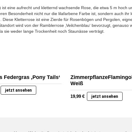
) ist eine aufrecht und kletternd wachsende Rose, die etwa 5 m hoch und
deren Besonderheit nicht nur die lilafarbene Farbe ist, sondern auch ihr 
. Diese Kletterrose ist eine Zierde für Rosenbögen und Pergolen, eign
andort wird von der Ramblerrose ‚Veilchenblau‘ bevorzugt, genauso wi
da sie weder lange Trockenheit noch Staunässe verträgt.
s Federgras ‚Pony Tails‘
ZimmerpflanzeFlaming
Weiß
jetzt ansehen
19,99
€
jetzt ansehen