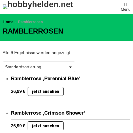
Menu
You are here:
Home
Ramblerrosen
RAMBLERROSEN
Alle 9 Ergebnisse werden angezeigt
Ramblerrose ‚Perennial Blue‘
26,99
€
jetzt ansehen
Ramblerrose ‚Crimson Shower‘
26,99
€
jetzt ansehen