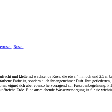
errosen
,
Rosen
aufrecht und kletternd wachsende Rose, die etwa 4 m hoch und 2,5 m brei
afarbene Farbe ist, sondern auch ihr angenehmer Duft. Ihre gefiederten
rgolen, eignet sich aber ebenso hervorragend zur Fassadenbegrünung. P
toffreiche Erde. Eine ausreichende Wasserversorgung ist für sie wichtig