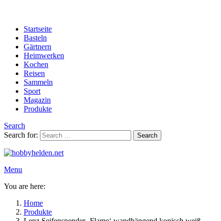
Startseite
Basteln
Gärtnern
Heimwerken
Kochen
Reisen
Sammeln
Sport
Magazin
Produkte
Search
Search for:
Search
Menu
You are here:
Home
Produkte
Lenz Seifenspender ‚Flame‘ wandhängend konisch weiß