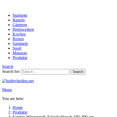
Startseite
Basteln
Gärtnern
Heimwerken
Kochen
Reisen
Sammeln
Sport
Magazin
Produkte
Search
Search for:
Search
Menu
You are here:
Home
Produkte
Sanitop-Wingenroth Zulaufschlauch 3/8″ 300 cm