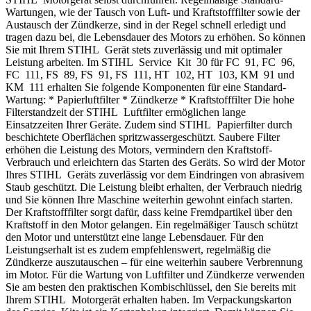
Wartungen, wie der Tausch von Luft- und Kraftstofffilter sowie der
Austausch der Zündkerze, sind in der Regel schnell erledigt und
tragen dazu bei, die Lebensdauer des Motors zu erhöhen. So können
Sie mit Ihrem STIHL Gerät stets zuverlässig und mit optimaler
Leistung arbeiten. Im STIHL Service Kit 30 für FC 91, FC 96,
FC 111, FS 89, FS 91, FS 111, HT 102, HT 103, KM 91 und
KM 111 erhalten Sie folgende Komponenten für eine Standard-
Wartung: * Papierluftfilter * Zündkerze * Kraftstofffilter Die hohe
Filterstandzeit der STIHL Luftfilter ermöglichen lange
Einsatzzeiten Ihrer Geräte. Zudem sind STIHL Papierfilter durch
beschichtete Oberflächen spritzwassergeschützt. Saubere Filter
erhöhen die Leistung des Motors, vermindern den Kraftstoff-
Verbrauch und erleichtern das Starten des Geräts. So wird der Motor
Ihres STIHL Geräts zuverlässig vor dem Eindringen von abrasivem
Staub geschützt. Die Leistung bleibt erhalten, der Verbrauch niedrig
und Sie können Ihre Maschine weiterhin gewohnt einfach starten.
Der Kraftstofffilter sorgt dafür, dass keine Fremdpartikel über den
Kraftstoff in den Motor gelangen. Ein regelmäßiger Tausch schützt
den Motor und unterstützt eine lange Lebensdauer. Für den
Leistungserhalt ist es zudem empfehlenswert, regelmäßig die
Zündkerze auszutauschen – für eine weiterhin saubere Verbrennung
im Motor. Für die Wartung von Luftfilter und Zündkerze verwenden
Sie am besten den praktischen Kombischlüssel, den Sie bereits mit
Ihrem STIHL Motorgerät erhalten haben. Im Verpackungskarton