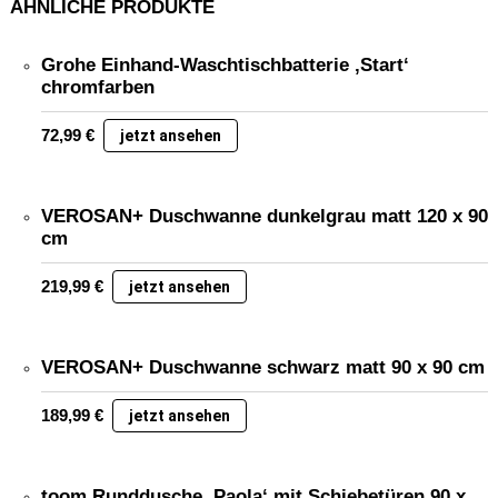
ÄHNLICHE PRODUKTE
Grohe Einhand-Waschtischbatterie ‚Start‘
chromfarben
72,99
€
jetzt ansehen
VEROSAN+ Duschwanne dunkelgrau matt 120 x 90
cm
219,99
€
jetzt ansehen
VEROSAN+ Duschwanne schwarz matt 90 x 90 cm
189,99
€
jetzt ansehen
toom Runddusche ‚Paola‘ mit Schiebetüren 90 x