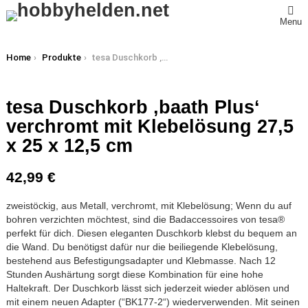
Menu
You are here:
Home
Produkte
tesa Duschkorb ‚baath Plus‘ verchromt mit Klebelösung 27,5 x 25 x 12,5 cm
tesa Duschkorb ‚baath Plus‘
verchromt mit Klebelösung 27,5
x 25 x 12,5 cm
42,99
€
zweistöckig, aus Metall, verchromt, mit Klebelösung; Wenn du auf
bohren verzichten möchtest, sind die Badaccessoires von tesa®
perfekt für dich. Diesen eleganten Duschkorb klebst du bequem an
die Wand. Du benötigst dafür nur die beiliegende Klebelösung,
bestehend aus Befestigungsadapter und Klebmasse. Nach 12
Stunden Aushärtung sorgt diese Kombination für eine hohe
Haltekraft. Der Duschkorb lässt sich jederzeit wieder ablösen und
mit einem neuen Adapter (“BK177-2“) wiederverwenden. Mit seinen