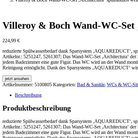
Villeroy & Boch Wand-WC-Set ‚A
224,99
€
reduzierte Spülwasserbedarf dank Sparsystem ‚AQUAREDUCT‘, spülran
Artikelnr.: 5251247, 5261307; Das Wand-WC-Set ‚Architectura‘ d
jedem Badezimmer eine gute Figur. Das WC wird an der Wand montier
Reinigung ermöglicht. Dank des Sparsystems ‚AQUAREDUCT‘ wird de
jetzt ansehen
Artikelnummer:
5100805
Kategorien:
Bad & Sanitär
,
WCs & WC-Sit
Beschreibung
Produktbeschreibung
reduzierte Spülwasserbedarf dank Sparsystem ‚AQUAREDUCT‘, spülran
Artikelnr.: 5251247, 5261307; Das Wand-WC-Set ‚Architectura‘ d
jedem Badezimmer eine gute Figur. Das WC wird an der Wand montier
Reinigung ermöglicht. Dank des Sparsystems ‚AQUAREDUCT‘ wird de