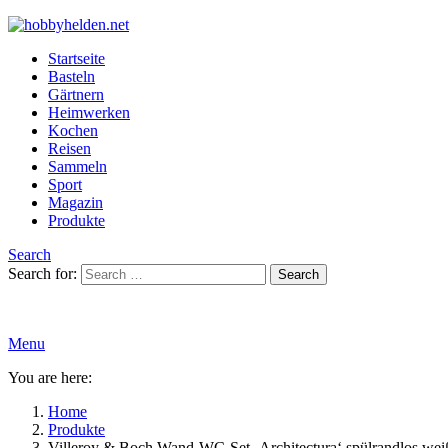
Startseite
Basteln
Gärtnern
Heimwerken
Kochen
Reisen
Sammeln
Sport
Magazin
Produkte
Search
Search for:
Search
Menu
You are here:
Home
Produkte
Villeroy & Boch Wand-WC-Set ‚Architectura‘ spülrandlos wei