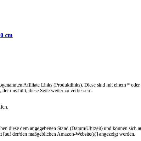
80 cm
sogenannten Affiliate Links (Produktlinks). Diese sind mit einem * od
er uns hilft, diese Seite weiter zu verbessern.
ufen.
hen diese dem angegebenen Stand (Datum/Uhrzeit) und können sich auf 
kt [auf der/den maßgeblichen Amazon-Website(s)] angezeigt werden.