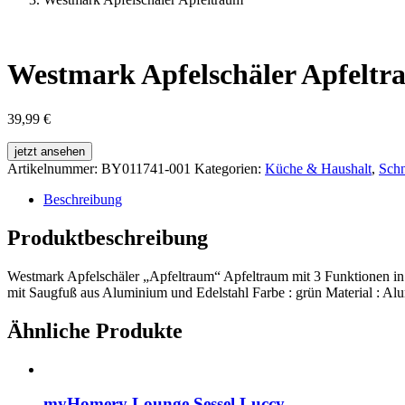
Westmark Apfelschäler Apfelt
39,99
€
jetzt ansehen
Artikelnummer:
BY011741-001
Kategorien:
Küche & Haushalt
,
Schn
Beschreibung
Produktbeschreibung
Westmark Apfelschäler „Apfeltraum“ Apfeltraum mit 3 Funktionen in 
mit Saugfuß aus Aluminium und Edelstahl Farbe : grün Material : Al
Ähnliche Produkte
myHomery Lounge Sessel Luccy