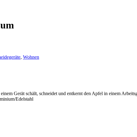
raum
eidegeräte
,
Wohnen
einem Gerät schält, schneidet und entkernt den Apfel in einem Arbeit
uminium/Edelstahl